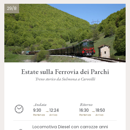
29/8
Estate sulla Ferrovia dei Parchi
Treno storico da Sulmona a Carovilli
Andata
Ritorno
9:30
→
12:24
16:30
→
18:50
Partenza
Arrivo
Partenza
Arrivo
Locomotiva Diesel con carrozze anni