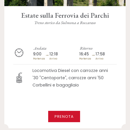
Estate sulla Ferrovia dei Parchi
Treno storico da Sulmona a Roccaraso
Andata
Ritorno
9:00
→
12:18
16:45
→
17:58
Partenza
Arrivo
Partenza
Arrivo
Locomotiva Diesel con carrozze anni
'30 "Centoporte", carrozze anni '50
Corbellini e bagagliaio
PRENOTA