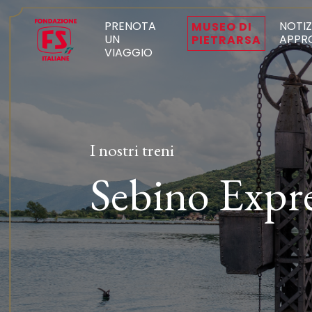
PRENOTA
NOTIZ
MUSEO DI
UN
APPR
PIETRARSA
VIAGGIO
I nostri treni
Sebino Expr