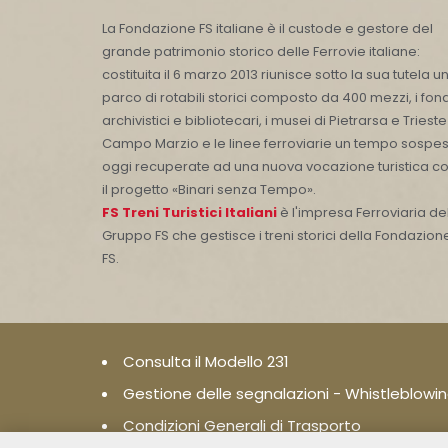
La Fondazione FS italiane è il custode e gestore del
grande patrimonio storico delle Ferrovie italiane:
costituita il 6 marzo 2013 riunisce sotto la sua tutela u
parco di rotabili storici composto da 400 mezzi, i fond
archivistici e bibliotecari, i musei di Pietrarsa e Trieste
Campo Marzio e le linee ferroviarie un tempo sospes
oggi recuperate ad una nuova vocazione turistica c
il progetto «Binari senza Tempo».
FS Treni Turistici Italiani
è l'impresa Ferroviaria de
Gruppo FS che gestisce i treni storici della Fondazion
FS.
Consulta il Modello 231
Gestione delle segnalazioni - Whistleblowi
Condizioni Generali di Trasporto