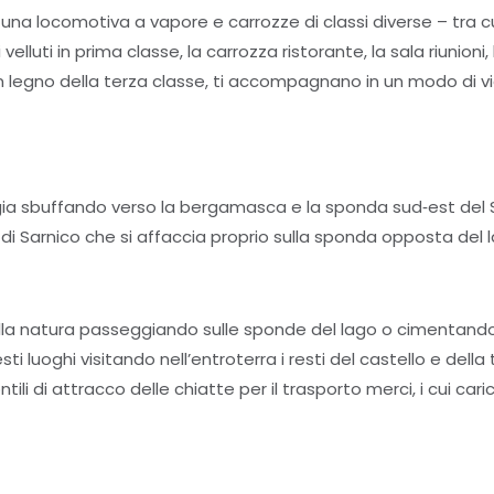
una locomotiva a vapore e carrozze di classi diverse – tra cu
velluti in prima classe, la carrozza ristorante, la sala riunioni,
n legno della terza classe, ti accompagnano in un modo di vi
ia sbuffando verso la bergamasca e la sponda sud‐est del Sebi
i Sarnico che si affaccia proprio sulla sponda opposta del l
lla natura passeggiando sulle sponde del lago o cimentandoti
i luoghi visitando nell’entroterra i resti del castello e della
ntili di attracco delle chiatte per il trasporto merci, i cui cari