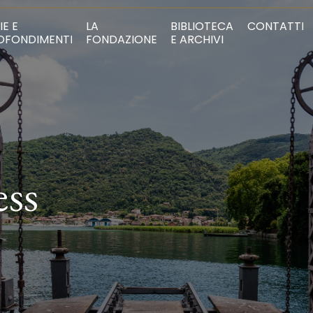
IE E
LA
BIBLIOTECA
CONTATTI
OFONDIMENTI
FONDAZIONE
E ARCHIVI
ess