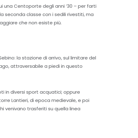
i una Centoporte degli anni ’30 – per farti
 la seconda classe con i sedili rivestiti, ma
aggiare che non esiste più.
no: la stazione di arrivo, sul limitare del
ago, attraversabile a piedi in questo
 in diversi sport acquatici; oppure
 torre Lantieri, di epoca medievale, e poi
chi venivano trasferiti su quella linea