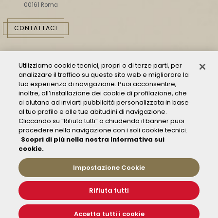
00161 Roma
CONTATTACI
Utilizziamo cookie tecnici, propri o di terze parti, per
analizzare il traffico su questo sito web e migliorare la
tua esperienza di navigazione. Puoi acconsentire,
inoltre, all’installazione dei cookie di profilazione, che
ci aiutano ad inviarti pubblicità personalizzata in base
Consulta il Modello 231
al tuo profilo e alle tue abitudini di navigazione.
Cliccando su “Rifiuta tutti” o chiudendo il banner puoi
Gestione delle segnalazioni - Whistleblowing
procedere nella navigazione con i soli cookie tecnici.
Condizioni Generali di Trasporto
Scopri di più nella nostra Informativa sui
Privacy policy
cookie.
FAQ
Impostazione Cookie
Rifiuta tutti
© 2019 Fondazione FS Italiane
Informativa sui Cookies
Impostazione Cookie
Accetta tutti i cookie