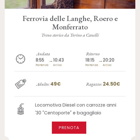
Ferrovia delle Langhe, Roero e
Monferrato
Treno storico da Torino a Canelli
Andata
Ritorno
8:55
→
10:43
18:15
→
20:20
Partenza
Arrivo
Partenza
Arrivo
49€
24.50€
Adulto:
Ragazzo:
Locomotiva Diesel con carrozze anni
'30 "Centoporte" e bagagliaio
PRENOTA