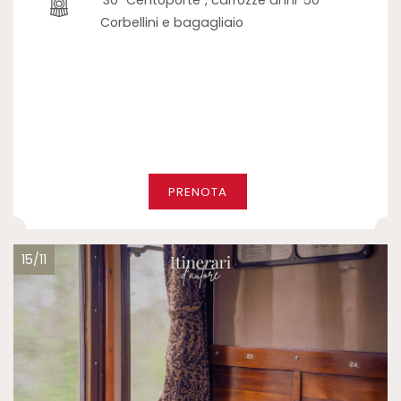
'30 "Centoporte", carrozze anni '50
Corbellini e bagagliaio
PRENOTA
15/11