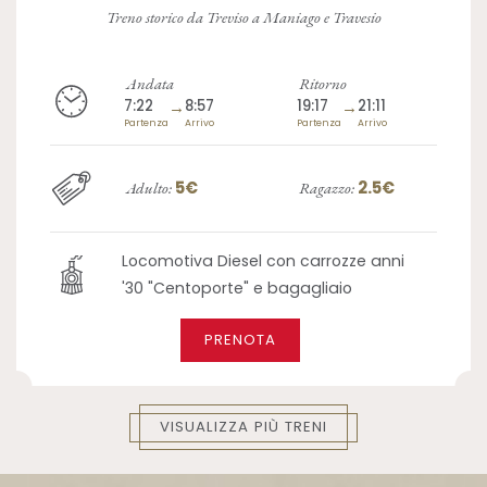
Treno storico da Treviso a Maniago e Travesio
Andata
Ritorno
7:22
→
8:57
19:17
→
21:11
Partenza
Arrivo
Partenza
Arrivo
5€
2.5€
Adulto:
Ragazzo:
Locomotiva Diesel con carrozze anni
'30 "Centoporte" e bagagliaio
PRENOTA
VISUALIZZA PIÙ TRENI