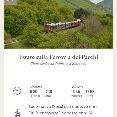
23/8
Estate sulla Ferrovia dei Parchi
Treno storico da Sulmona a Roccaraso
Andata
Ritorno
9:00
→
12:18
16:45
→
17:58
Partenza
Arrivo
Partenza
Arrivo
Locomotiva Diesel con carrozze anni
'30 "Centoporte", carrozze anni '50