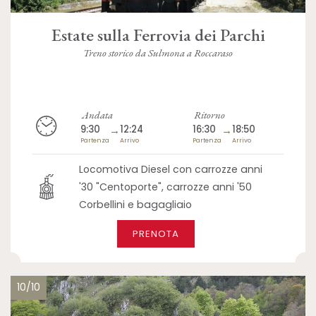
Estate sulla Ferrovia dei Parchi
Treno storico da Sulmona a Roccaraso
Andata
Ritorno
9:30
→
12:24
16:30
→
18:50
Partenza
Arrivo
Partenza
Arrivo
Locomotiva Diesel con carrozze anni
'30 "Centoporte", carrozze anni '50
Corbellini e bagagliaio
PRENOTA
10/10