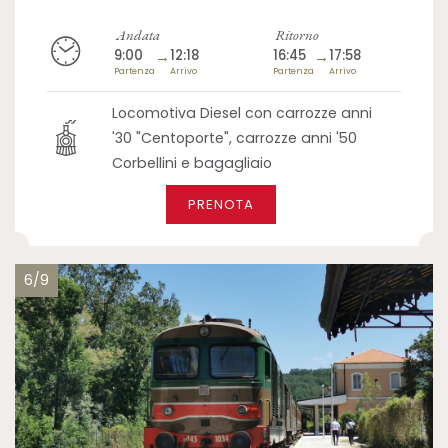
Andata
Ritorno
9:00
→
12:18
16:45
→
17:58
Partenza
Arrivo
Partenza
Arrivo
Locomotiva Diesel con carrozze anni
'30 "Centoporte", carrozze anni '50
Corbellini e bagagliaio
PRENOTA
6/9