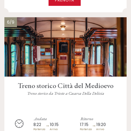
PRENOTA
6/9
Treno storico Città del Medioevo
Treno storico da Trieste a Casarsa Della Delizia
Andata
Ritorno
8:22
→
10:15
17:15
→
19:20
Partenza
Arrivo
Partenza
Arrivo