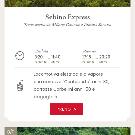
Sebino Express
Treno storico da Milano Centrale a Paratico Sarnico
Andata
Ritorno
8:20
→
11:40
17:15
→
20:20
Partenza
Arrivo
Partenza
Arrivo
Locomotiva elettrica e a vapore
con carrozze "Centoporte" anni '30,
carrozze Corbellini anni '50 e
bagagliaio
PRENOTA
8/11