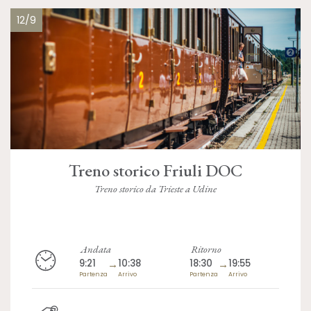
12/9
Treno storico Friuli DOC
Treno storico da Trieste a Udine
Andata
Ritorno
9:21
→
10:38
18:30
→
19:55
Partenza
Arrivo
Partenza
Arrivo