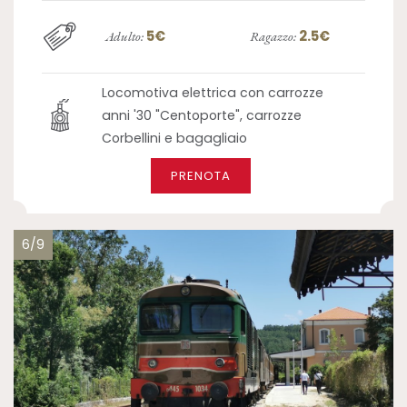
5€
2.5€
Adulto:
Ragazzo:
Locomotiva elettrica con carrozze
anni '30 "Centoporte", carrozze
Corbellini e bagagliaio
PRENOTA
6/9