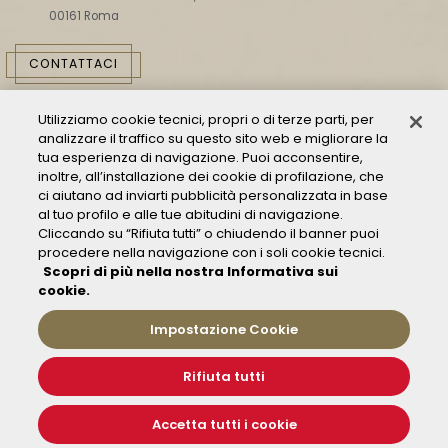
00161 Roma
CONTATTACI
Utilizziamo cookie tecnici, propri o di terze parti, per
analizzare il traffico su questo sito web e migliorare la
tua esperienza di navigazione. Puoi acconsentire,
inoltre, all’installazione dei cookie di profilazione, che
ci aiutano ad inviarti pubblicità personalizzata in base
Consulta il Modello 231
al tuo profilo e alle tue abitudini di navigazione.
Gestione delle segnalazioni - Whistleblowing
Cliccando su “Rifiuta tutti” o chiudendo il banner puoi
procedere nella navigazione con i soli cookie tecnici.
Condizioni Generali di Trasporto
Scopri di più nella nostra Informativa sui
Privacy policy
cookie.
FAQ
Impostazione Cookie
Rifiuta tutti
© 2019 Fondazione FS Italiane
Informativa sui Cookies
Impostazione Cookie
Accetta tutti i cookie