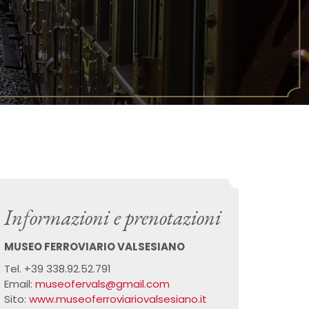
Informazioni e prenotazioni
MUSEO FERROVIARIO VALSESIANO
Tel. +39 338.92.52.791
Email:
museofervals@gmail.com
Sito:
www.museoferroviariovalsesiano.it