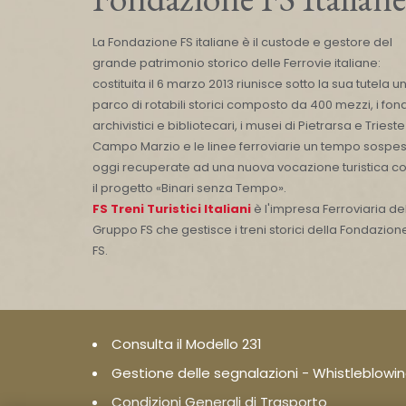
La Fondazione FS italiane è il custode e gestore del
grande patrimonio storico delle Ferrovie italiane:
costituita il 6 marzo 2013 riunisce sotto la sua tutela u
parco di rotabili storici composto da 400 mezzi, i fond
archivistici e bibliotecari, i musei di Pietrarsa e Trieste
Campo Marzio e le linee ferroviarie un tempo sospes
oggi recuperate ad una nuova vocazione turistica c
il progetto «Binari senza Tempo».
FS Treni Turistici Italiani
è l'impresa Ferroviaria de
Gruppo FS che gestisce i treni storici della Fondazion
FS.
Consulta il Modello 231
Gestione delle segnalazioni - Whistleblowi
Condizioni Generali di Trasporto