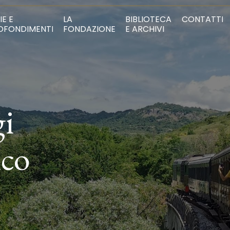
IE E
LA
BIBLIOTECA
CONTATTI
OFONDIMENTI
FONDAZIONE
E ARCHIVI
gi
ico