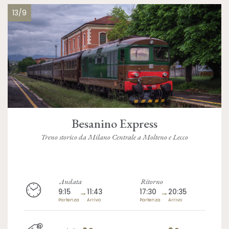
13/9
Besanino Express
Treno storico da Milano Centrale a Molteno e Lecco
Andata
Ritorno
9:15
→
11:43
17:30
→
20:35
Partenza
Arrivo
Partenza
Arrivo