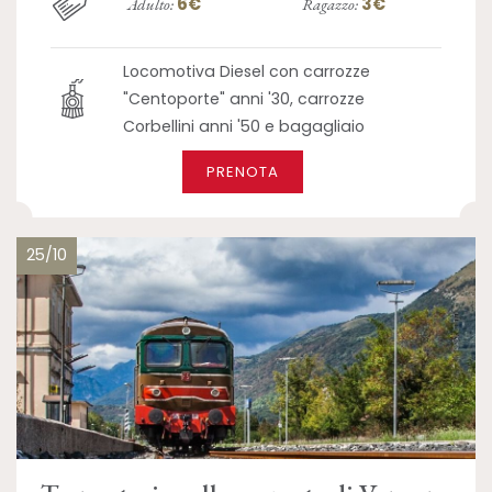
6€
3€
Adulto:
Ragazzo:
Locomotiva Diesel con carrozze
"Centoporte" anni '30, carrozze
Corbellini anni '50 e bagagliaio
PRENOTA
25/10