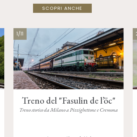
SCOPRI ANCHE
1/11
Treno del "Fasulin de l’öc"
Treno storico da Milano a Pizzighettone e Cremona