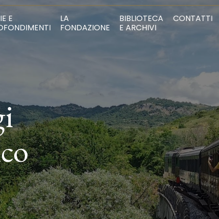
IE E
LA
BIBLIOTECA
CONTATTI
OFONDIMENTI
FONDAZIONE
E ARCHIVI
gi
ico