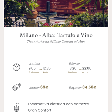
Milano - Alba: Tartufo e Vino
Treno storico da Milano Centrale ad Alba
Andata
Ritorno
9:05
→
12:35
18:20
→
22:00
Partenza
Arrivo
Partenza
Arrivo
69€
34.50€
Adulto:
Ragazzo:
Locomotiva elettrica con carrozze
Gran Confort