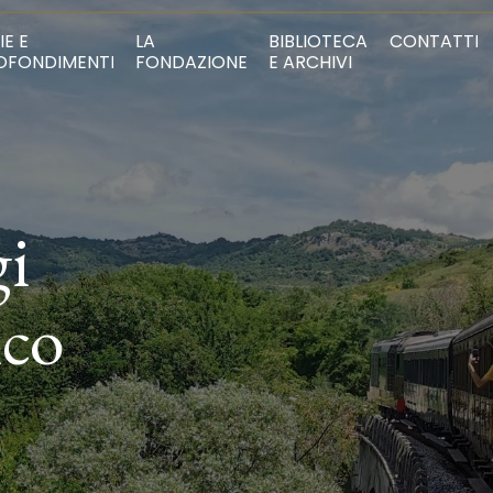
IE E
LA
BIBLIOTECA
CONTATTI
OFONDIMENTI
FONDAZIONE
E ARCHIVI
gi
ico