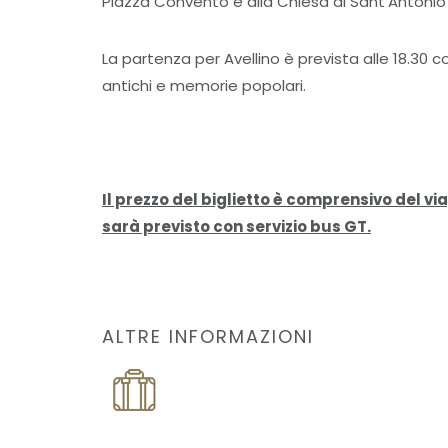
Piazza Convento e alla Chiesa di Sant’Antoni
La partenza per Avellino è prevista alle 18.30 
antichi e memorie popolari.
Il prezzo del biglietto è comprensivo del via
sarà previsto con servizio bus GT.
ALTRE INFORMAZIONI