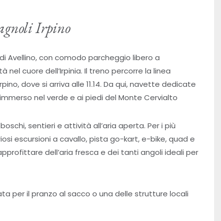
agnoli Irpino
e di Avellino, con comodo parcheggio libero a
 nel cuore dell’Irpinia. Il treno percorre la linea
rpino, dove si arriva alle 11.14. Da qui, navette dedicate
, immerso nel verde e ai piedi del Monte Cervialto
schi, sentieri e attività all’aria aperta. Per i più
riosi escursioni a cavallo, pista go-kart, e-bike, quad e
profittare dell’aria fresca e dei tanti angoli ideali per
ata per il pranzo al sacco o una delle strutture locali