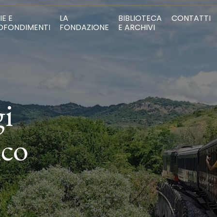
IE E
LA
BIBLIOTECA
CONTATTI
OFONDIMENTI
FONDAZIONE
E ARCHIVI
gi
ico