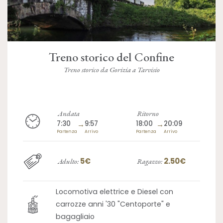
Treno storico del Confine
Treno storico da Gorizia a Tarvisio
Andata
Ritorno
7:30
→
9:57
18:00
→
20:09
Partenza
Arrivo
Partenza
Arrivo
5€
2.50€
Adulto:
Ragazzo:
Locomotiva elettrice e Diesel con
carrozze anni '30 "Centoporte" e
bagagliaio