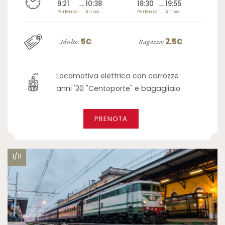
9:21
→
10:38
18:30
→
19:55
Partenza
Arrivo
Partenza
Arrivo
5€
2.5€
Adulto:
Ragazzo:
Locomotiva elettrica con carrozze
anni '30 "Centoporte" e bagagliaio
PRENOTA
1/11