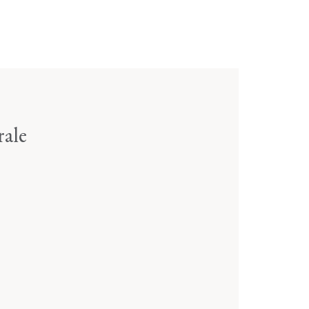
rale
5