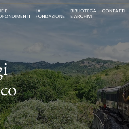
IE E
LA
BIBLIOTECA
CONTATTI
OFONDIMENTI
FONDAZIONE
E ARCHIVI
gi
ico