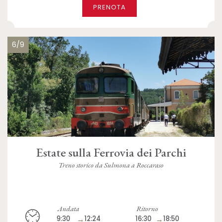
PRENOTA
6/9
Estate sulla Ferrovia dei Parchi
Treno storico da Sulmona a Roccaraso
Andata
Ritorno
9:30
→
12:24
16:30
→
18:50