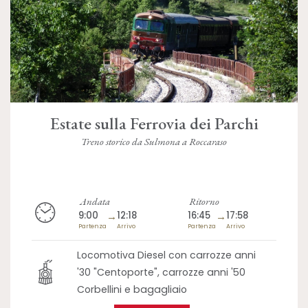
Estate sulla Ferrovia dei Parchi
Treno storico da Sulmona a Roccaraso
Andata
Ritorno
9:00
→
12:18
16:45
→
17:58
Partenza
Arrivo
Partenza
Arrivo
Locomotiva Diesel con carrozze anni
'30 "Centoporte", carrozze anni '50
Corbellini e bagagliaio