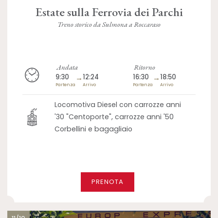
Estate sulla Ferrovia dei Parchi
Treno storico da Sulmona a Roccaraso
Andata
Ritorno
9:30
→
12:24
16:30
→
18:50
Partenza
Arrivo
Partenza
Arrivo
Locomotiva Diesel con carrozze anni
'30 "Centoporte", carrozze anni '50
Corbellini e bagagliaio
PRENOTA