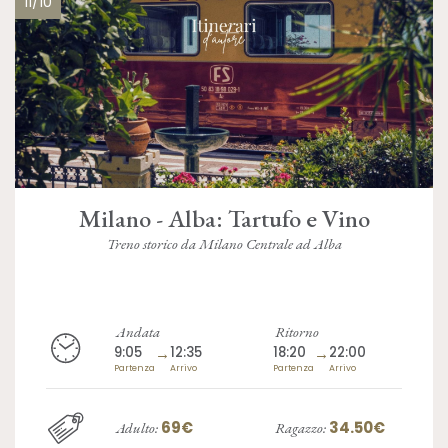
11/10
Milano - Alba: Tartufo e Vino
Treno storico da Milano Centrale ad Alba
Andata
Ritorno
9:05
→
12:35
18:20
→
22:00
Partenza
Arrivo
Partenza
Arrivo
69€
34.50€
Adulto:
Ragazzo: