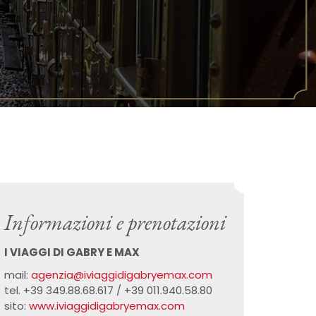
Informazioni e prenotazioni
I VIAGGI DI GABRY E MAX
mail:
agenzia@iviaggidigabryemax.com
tel. +39 349.88.68.617 / +39 011.940.58.80
sito:
www.iviaggidigabryemax.com