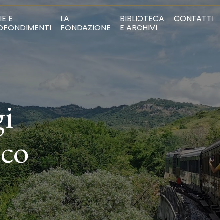
IE E
LA
BIBLIOTECA
CONTATTI
OFONDIMENTI
FONDAZIONE
E ARCHIVI
gi
ico