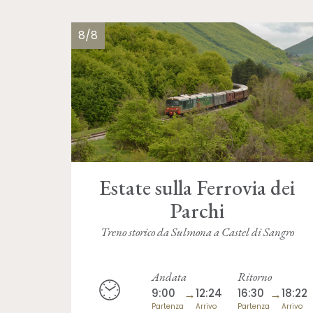
8/8
Estate sulla Ferrovia dei
Parchi
Treno storico da Sulmona a Castel di Sangro
Andata
Ritorno
9:00
→
12:24
16:30
→
18:22
Partenza
Arrivo
Partenza
Arrivo