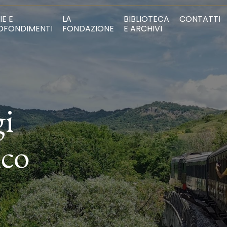
IE E
LA
BIBLIOTECA
CONTATTI
OFONDIMENTI
FONDAZIONE
E ARCHIVI
gi
ico