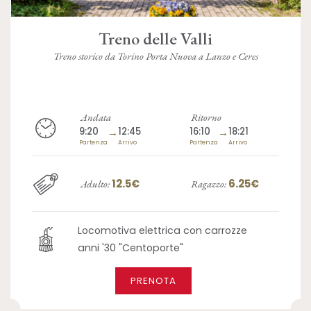
Treno delle Valli
Treno storico da Torino Porta Nuova a Lanzo e Ceres
Andata
Ritorno
9:20
→
12:45
16:10
→
18:21
Partenza
Arrivo
Partenza
Arrivo
12.5€
6.25€
Adulto:
Ragazzo:
Locomotiva elettrica con carrozze
anni '30 "Centoporte"
PRENOTA