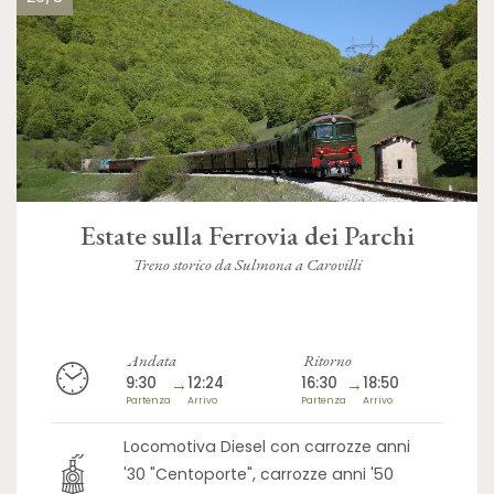
Estate sulla Ferrovia dei Parchi
Treno storico da Sulmona a Carovilli
Andata
Ritorno
9:30
→
12:24
16:30
→
18:50
Partenza
Arrivo
Partenza
Arrivo
Locomotiva Diesel con carrozze anni
'30 "Centoporte", carrozze anni '50