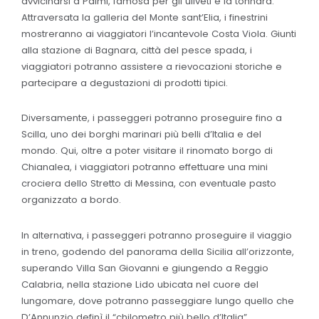
avvicinarsi a Palmi, famosa per gli uliveti e la tonnara.
Attraversata la galleria del Monte sant’Elia, i finestrini
mostreranno ai viaggiatori l’incantevole Costa Viola. Giunti
alla stazione di Bagnara, città del pesce spada, i
viaggiatori potranno assistere a rievocazioni storiche e
partecipare a degustazioni di prodotti tipici.
Diversamente, i passeggeri potranno proseguire fino a
Scilla, uno dei borghi marinari più belli d’Italia e del
mondo. Qui, oltre a poter visitare il rinomato borgo di
Chianalea, i viaggiatori potranno effettuare una mini
crociera dello Stretto di Messina, con eventuale pasto
organizzato a bordo.
In alternativa, i passeggeri potranno proseguire il viaggio
in treno, godendo del panorama della Sicilia all’orizzonte,
superando Villa San Giovanni e giungendo a Reggio
Calabria, nella stazione Lido ubicata nel cuore del
lungomare, dove potranno passeggiare lungo quello che
D’Annunzio definì il “chilometro più bello d’Italia”