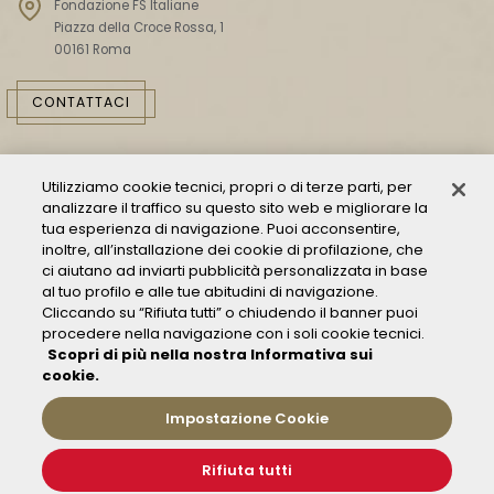
Fondazione FS Italiane
Piazza della Croce Rossa, 1
00161 Roma
CONTATTACI
Utilizziamo cookie tecnici, propri o di terze parti, per
analizzare il traffico su questo sito web e migliorare la
tua esperienza di navigazione. Puoi acconsentire,
inoltre, all’installazione dei cookie di profilazione, che
ci aiutano ad inviarti pubblicità personalizzata in base
Consulta il Modello 231
al tuo profilo e alle tue abitudini di navigazione.
Cliccando su “Rifiuta tutti” o chiudendo il banner puoi
Gestione delle segnalazioni - Whistleblowing
procedere nella navigazione con i soli cookie tecnici.
Condizioni Generali di Trasporto
Scopri di più nella nostra Informativa sui
Privacy policy
cookie.
FAQ
Impostazione Cookie
Rifiuta tutti
© 2019 Fondazione FS Italiane
Informativa sui Cookies