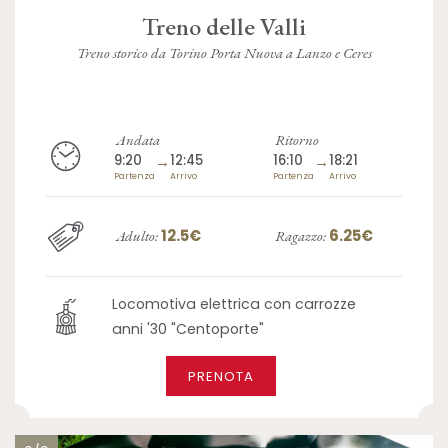
Treno delle Valli
Treno storico da Torino Porta Nuova a Lanzo e Ceres
Andata
Ritorno
9:20
→
12:45
16:10
→
18:21
Partenza
Arrivo
Partenza
Arrivo
12.5€
6.25€
Adulto:
Ragazzo:
Locomotiva elettrica con carrozze
anni '30 "Centoporte"
PRENOTA