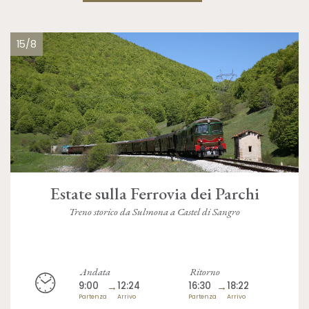
15/8
Estate sulla Ferrovia dei Parchi
Treno storico da Sulmona a Castel di Sangro
Andata
Ritorno
9:00
→
12:24
16:30
→
18:22
Partenza
Arrivo
Partenza
Arrivo