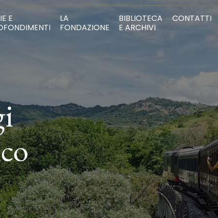
IE E
LA
BIBLIOTECA
CONTATTI
OFONDIMENTI
FONDAZIONE
E ARCHIVI
gi
ico