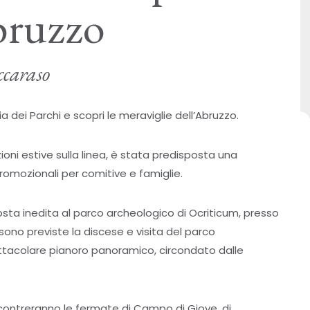
bruzzo
ccaraso
a dei Parchi e scopri le meraviglie dell’Abruzzo.
ioni estive sulla linea, è stata predisposta una
promozionali per comitive e famiglie.
osta inedita al parco archeologico di Ocriticum, presso
ono previste la discese e visita del parco
ettacolare pianoro panoramico, circondato dalle
incontreranno le fermate di Campo di Giove, di