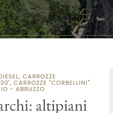
IESEL, CARROZZE
30', CARROZZE "CORBELLINI"
AIO - ABRUZZO
rchi: altipiani