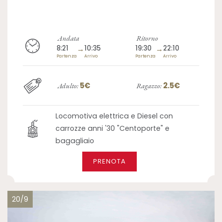
Andata
Ritorno
8:21
→
10:35
19:30
→
22:10
Partenza
Arrivo
Partenza
Arrivo
5€
2.5€
Adulto:
Ragazzo:
Locomotiva elettrica e Diesel con
carrozze anni '30 "Centoporte" e
bagagliaio
PRENOTA
20/9