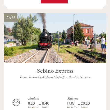
25/10
Sebino Express
Treno storico da Milano Centrale a Paratico Sarnico
Andata
Ritorno
8:20
→
11:40
17:15
→
20:20
Partenza
Arrivo
Partenza
Arrivo