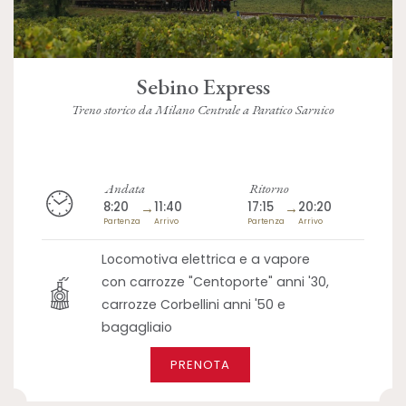
Sebino Express
Treno storico da Milano Centrale a Paratico Sarnico
Andata
Ritorno
8:20
→
11:40
17:15
→
20:20
Partenza
Arrivo
Partenza
Arrivo
Locomotiva elettrica e a vapore
con carrozze "Centoporte" anni '30,
carrozze Corbellini anni '50 e
bagagliaio
PRENOTA