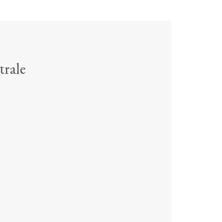
trale
5