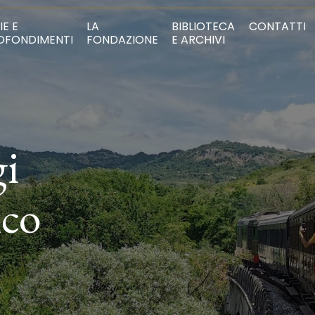
IE E
LA
BIBLIOTECA
CONTATTI
OFONDIMENTI
FONDAZIONE
E ARCHIVI
gi
ico