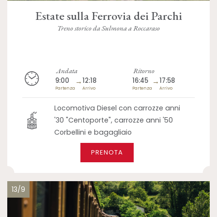
Estate sulla Ferrovia dei Parchi
Treno storico da Sulmona a Roccaraso
Andata
Ritorno
9:00
→
12:18
16:45
→
17:58
Partenza
Arrivo
Partenza
Arrivo
Locomotiva Diesel con carrozze anni
'30 "Centoporte", carrozze anni '50
Corbellini e bagagliaio
PRENOTA
13/9