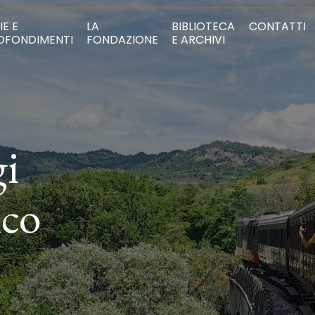
IE E
LA
BIBLIOTECA
CONTATTI
OFONDIMENTI
FONDAZIONE
E ARCHIVI
gi
ico