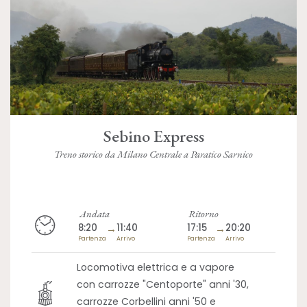
Sebino Express
Treno storico da Milano Centrale a Paratico Sarnico
Andata
Ritorno
8:20
→
11:40
17:15
→
20:20
Partenza
Arrivo
Partenza
Arrivo
Locomotiva elettrica e a vapore
con carrozze "Centoporte" anni '30,
carrozze Corbellini anni '50 e