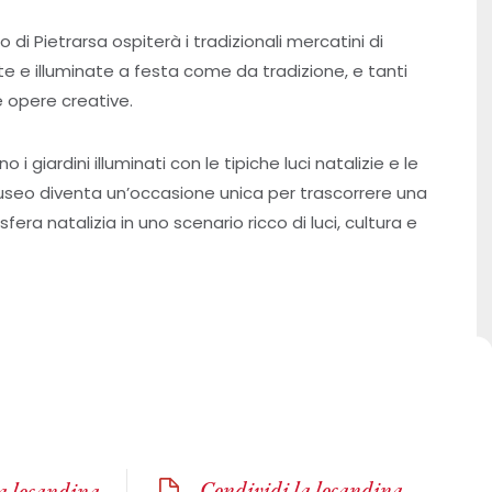
di Pietrarsa ospiterà i tradizionali mercatini di
te e illuminate a festa come da tradizione, e tanti
e opere creative.
o i giardini illuminati con le tipiche luci natalizie e le
Museo diventa un’occasione unica per trascorrere una
fera natalizia in uno scenario ricco di luci, cultura e
Condividi la locandina
la locandina