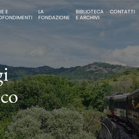
IE E
LA
BIBLIOTECA
CONTATTI
OFONDIMENTI
FONDAZIONE
E ARCHIVI
gi
ico