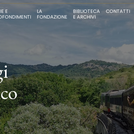
IE E
LA
BIBLIOTECA
CONTATTI
OFONDIMENTI
FONDAZIONE
E ARCHIVI
gi
ico