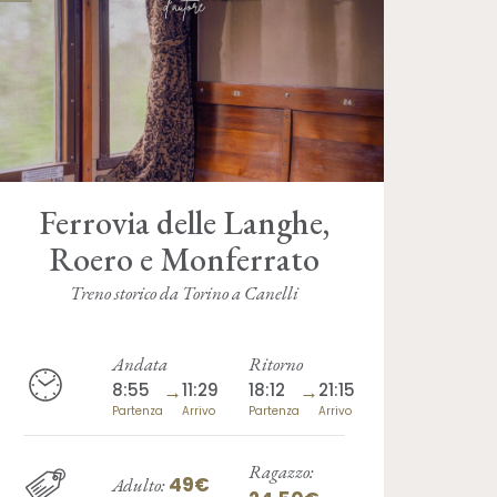
Ferrovia delle Langhe,
Roero e Monferrato
Treno storico da Torino a Canelli
Andata
Ritorno
8:55
→
11:29
18:12
→
21:15
Partenza
Arrivo
Partenza
Arrivo
Ragazzo:
49€
Adulto: