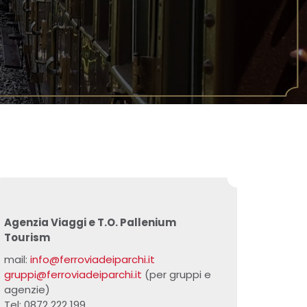
Agenzia Viaggi e T.O. Pallenium
Tourism
mail:
info@ferroviadeiparchi.it
gruppi@ferroviadeiparchi.it
(per gruppi e
agenzie)
Tel: 0872 222 199