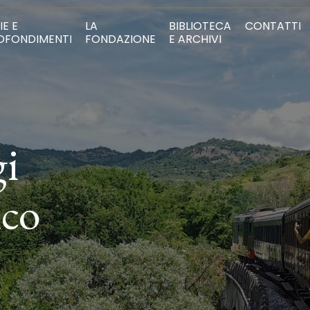
IE E
LA
BIBLIOTECA
CONTATTI
OFONDIMENTI
FONDAZIONE
E ARCHIVI
gi
ico