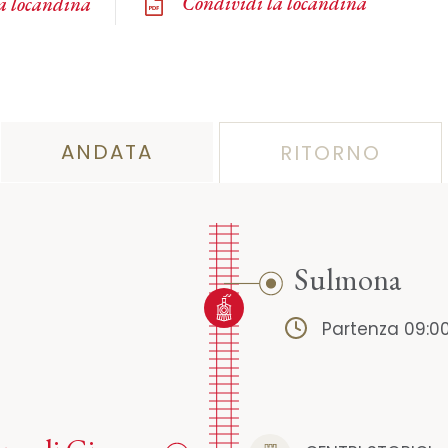
Condividi la locandina
la locandina
ANDATA
RITORNO
Sulmona
Partenza 09:0