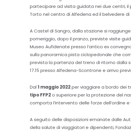
partecipare ad visita guidata nei due centri, il
Torto nel centro di Alfedena ed il belvedere d
A Castel di Sangro, dalla stazione si raggiunge a
pomeriggio, dopo il pranzo, previste visite guid
Museo Aufidenate presso l’antico ex convegno d
sulla panoramica pista ciclopedonale che corre 
prevista la partenza del treno di ritorno dalla
17.15 presso Alfedena-Scontrone e arrivo previs
Dal
1 maggio 2022
per viaggiare a bordo dei tr
tipo FFP2
o superiore per la protezione del naso
comporta l’intervento delle forze dell’ordine e l
A seguito delle disposizioni emanate dalle Aut
della salute di viaggiatori e dipendenti, Fondaz