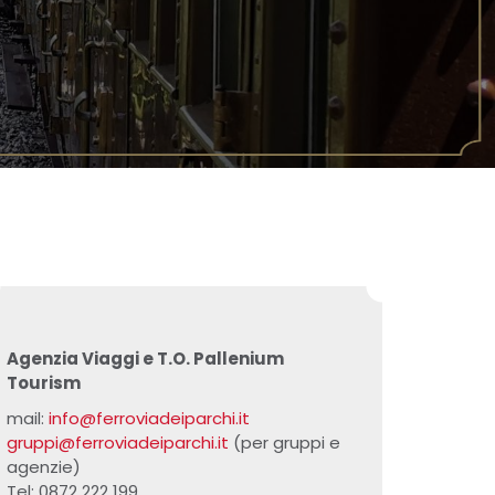
Agenzia Viaggi e T.O. Pallenium
Tourism
mail:
info@ferroviadeiparchi.it
gruppi@ferroviadeiparchi.it
(per gruppi e
agenzie)
Tel: 0872 222 199