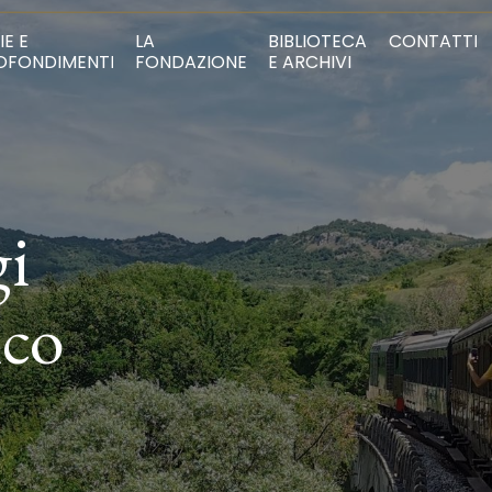
IE E
LA
BIBLIOTECA
CONTATTI
OFONDIMENTI
FONDAZIONE
E ARCHIVI
gi
ico