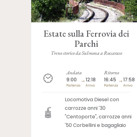
Estate sulla Ferrovia dei
Parchi
Treno storico da Sulmona a Roccaraso
Andata
Ritorno
9:00
→
12:18
16:45
→
17:58
Partenza
Arrivo
Partenza
Arrivo
Locomotiva Diesel con
carrozze anni '30
"Centoporte", carrozze anni
'50 Corbellini e bagagliaio