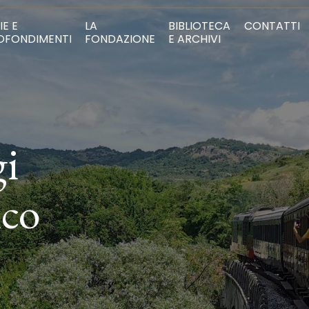
IE E
LA
BIBLIOTECA
CONTATTI
OFONDIMENTI
FONDAZIONE
E ARCHIVI
gi
ico