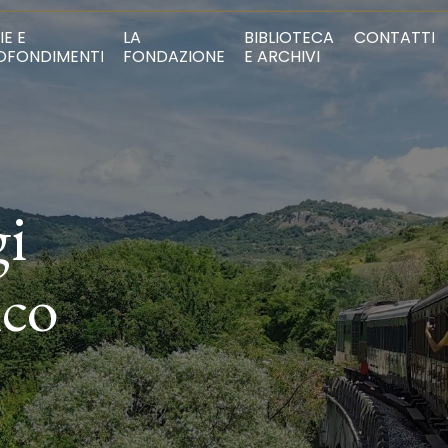
IE E
LA
BIBLIOTECA
CONTATTI
OFONDIMENTI
FONDAZIONE
E ARCHIVI
gi
ico