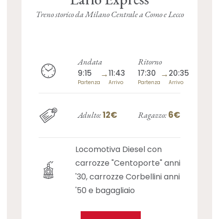
Treno storico da Milano Centrale a Como e Lecco
Andata
Ritorno
9:15
→
11:43
17:30
→
20:35
Partenza
Arrivo
Partenza
Arrivo
12€
6€
Adulto:
Ragazzo:
Locomotiva Diesel con
carrozze "Centoporte" anni
'30, carrozze Corbellini anni
'50 e bagagliaio