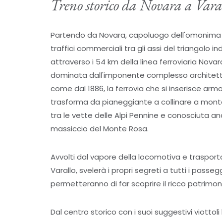
Treno storico da Novara a Vara
Partendo da Novara, capoluogo dell'omonima 
traffici commerciali tra gli assi del triangolo 
attraverso i 54 km della linea ferroviaria Novara
dominata dall'imponente complesso architett
come dal 1886, la ferrovia che si inserisce arm
trasforma da pianeggiante a collinare a montana
tra le vette delle Alpi Pennine e conosciuta an
massiccio del Monte Rosa.
Avvolti dal vapore della locomotiva e trasporta
Varallo, svelerà i propri segreti a tutti i pass
permetteranno di far scoprire il ricco patrimoni
Dal centro storico con i suoi suggestivi viottoli