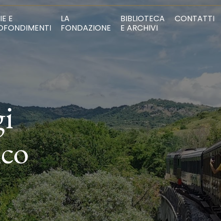
IE E
LA
BIBLIOTECA
CONTATTI
OFONDIMENTI
FONDAZIONE
E ARCHIVI
gi
ico