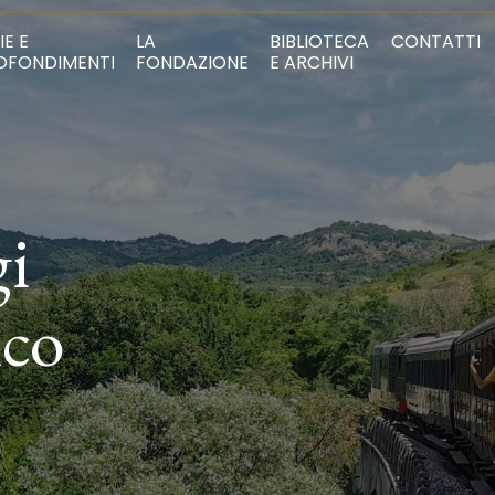
IE E
LA
BIBLIOTECA
CONTATTI
OFONDIMENTI
FONDAZIONE
E ARCHIVI
gi
ico