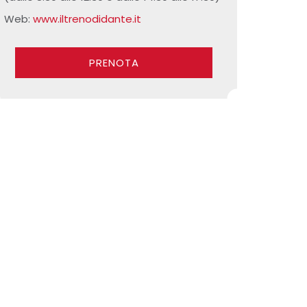
Web:
www.iltrenodidante.it
PRENOTA