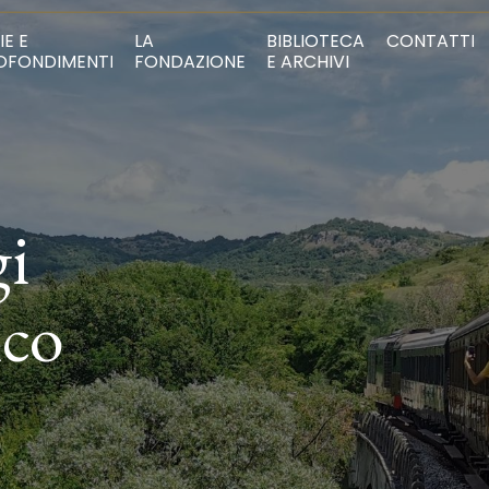
IE E
LA
BIBLIOTECA
CONTATTI
OFONDIMENTI
FONDAZIONE
E ARCHIVI
gi
ico