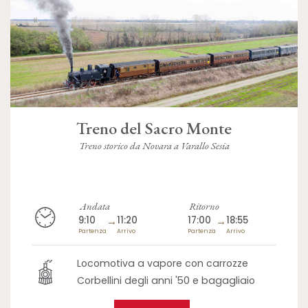
Treno del Sacro Monte
Treno storico da Novara a Varallo Sesia
Andata
Ritorno
9:10
→
11:20
17:00
→
18:55
Partenza
Arrivo
Partenza
Arrivo
Locomotiva a vapore con carrozze
Corbellini degli anni '50 e bagagliaio