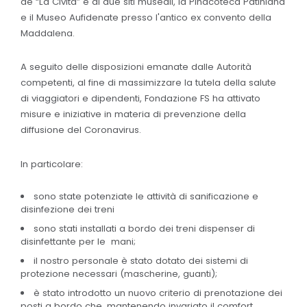
de “La Civita” e ai due siti museali, la Pinacoteca Patiniana
e il Museo Aufidenate presso l'antico ex convento della
Maddalena.
A seguito delle disposizioni emanate dalle Autorità
competenti, al fine di massimizzare la tutela della salute
di viaggiatori e dipendenti, Fondazione FS ha attivato
misure e iniziative in materia di prevenzione della
diffusione del Coronavirus.
In particolare:
sono state potenziate le attività di sanificazione e
disinfezione dei treni
sono stati installati a bordo dei treni dispenser di
disinfettante per le mani;
il nostro personale è stato dotato dei sistemi di
protezione necessari (mascherine, guanti);
è stato introdotto un nuovo criterio di prenotazione dei
posti a bordo che, mantenendo invariato il comfort,