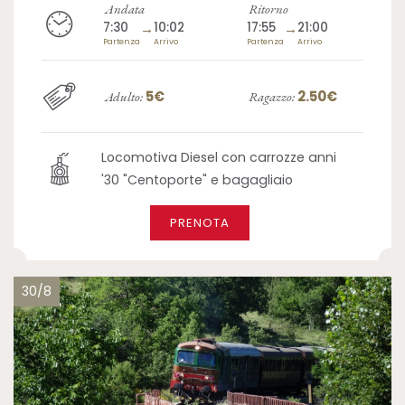
Andata
Ritorno
7:30
→
10:02
17:55
→
21:00
Partenza
Arrivo
Partenza
Arrivo
5€
2.50€
Adulto:
Ragazzo:
Locomotiva Diesel con carrozze anni
'30 "Centoporte" e bagagliaio
PRENOTA
30/8