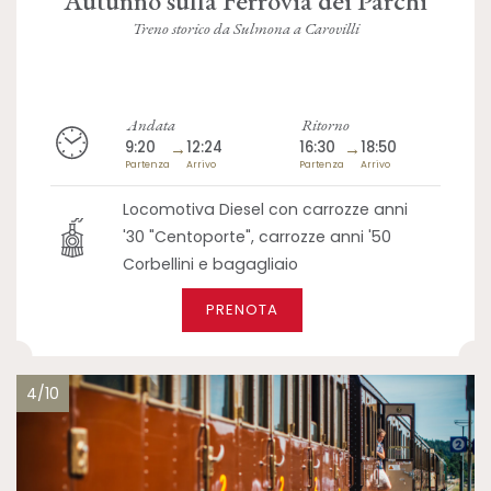
Treno storico da Sulmona a Carovilli
Andata
Ritorno
9:20
→
12:24
16:30
→
18:50
Partenza
Arrivo
Partenza
Arrivo
Locomotiva Diesel con carrozze anni
'30 "Centoporte", carrozze anni '50
Corbellini e bagagliaio
PRENOTA
4/10