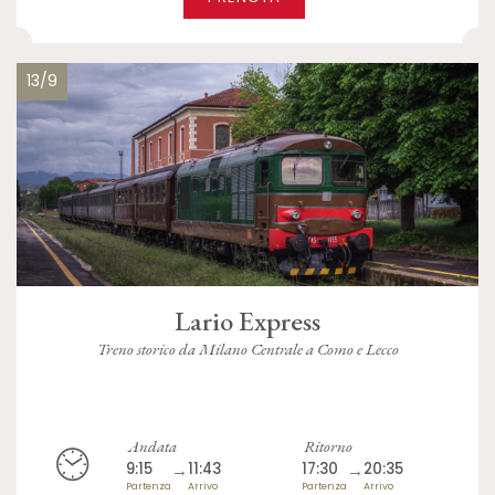
13/9
Lario Express
Treno storico da Milano Centrale a Como e Lecco
Andata
Ritorno
9:15
→
11:43
17:30
→
20:35
Partenza
Arrivo
Partenza
Arrivo