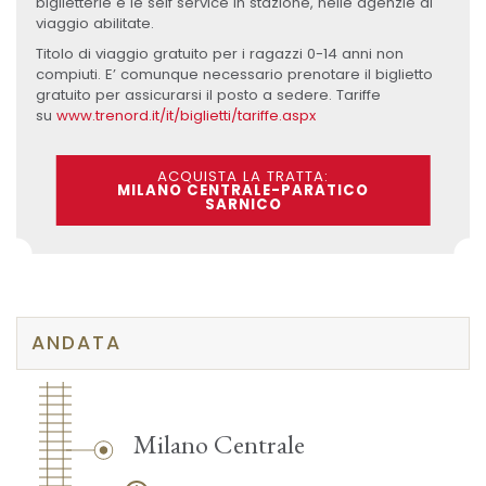
biglietterie e le self service in stazione, nelle agenzie di
viaggio abilitate.
Titolo di viaggio gratuito per i ragazzi 0-14 anni non
compiuti. E’ comunque necessario prenotare il biglietto
gratuito per assicurarsi il posto a sedere. Tariffe
su
www.trenord.it/it/biglietti/tariffe.aspx
ACQUISTA LA TRATTA:
MILANO CENTRALE-PARATICO
SARNICO
ANDATA
Milano Centrale