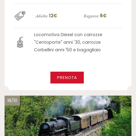
12€
6€
Adulto:
Ragazzo:
Locomotiva Diesel con carrozze
"Centoporte" anni '30, carrozze
Corbellini anni '50 e bagagliaio
PRENOTA
18/10