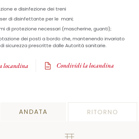
zione e disinfezione dei treni
nser di disinfettante per le mani;
emi di protezione necessari (mascherine, guanti);
enotazione dei posti a bordo che, mantenendo invariato
 di sicurezza prescritte dalle Autorità sanitarie.
Condividi la locandina
la locandina
ANDATA
RITORNO