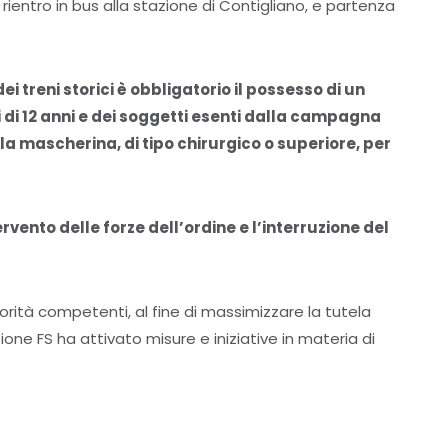
 rientro in bus alla stazione di Contigliano, e partenza
i treni storici è obbligatorio il possesso di un
 di 12 anni e dei soggetti esenti dalla campagna
 la mascherina, di tipo chirurgico o superiore, per
ervento delle forze dell’ordine e l’interruzione del
orità competenti, al fine di massimizzare la tutela
ione FS ha attivato misure e iniziative in materia di