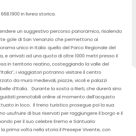
68.1900 in livrea storica.
rendere un suggestivo percorso panoramico, risalendo
ette gole di San Venanzio che permettono ai
rama unico in Italia: quello del Parco Regionale del
, e arrivati ad una quota di oltre 1000 metri presso il
sa in territorio reatino, costeggiando la valle del
talia”, i viaggiatori potranno visitare il centro
zzato da mura medievali, piazze, vicoli e palazzi
belle d’Italia. Durante la sosta a Rieti, che durerà sino
r guidati prenotabili online al momento dell’acquisto
uato in loco. Il treno turistico prosegue poi la sua
no usufruire di bus riservati per raggiungere il borgo e il
 mondo per il suo celebre Eremo e Santuario
a prima volta nella storia il Presepe Vivente, con