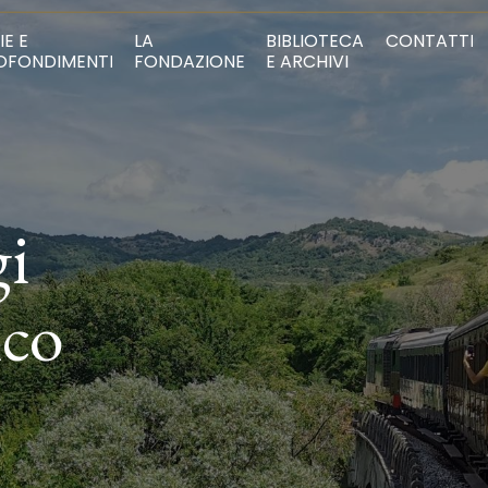
IE E
LA
BIBLIOTECA
CONTATTI
OFONDIMENTI
FONDAZIONE
E ARCHIVI
gi
ico