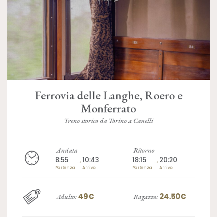
Ferrovia delle Langhe, Roero e
Monferrato
Treno storico da Torino a Canelli
Andata
Ritorno
8:55
→
10:43
18:15
→
20:20
Partenza
Arrivo
Partenza
Arrivo
49€
24.50€
Adulto:
Ragazzo: