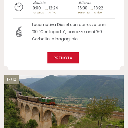
Andata
Ritorno
9:00
→
12:24
16:30
→
18:22
Partenza
Arrivo
Partenza
Arrivo
Locomotiva Diesel con carrozze anni
'30 "Centoporte", carrozze anni '50
Corbellini e bagagliaio
PRENOTA
17/10