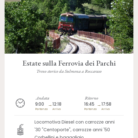
Estate sulla Ferrovia dei Parchi
Treno storico da Sulmona a Roccaraso
Andata
Ritorno
9:00
→
12:18
16:45
→
17:58
Partenza
Arrivo
Partenza
Arrivo
Locomotiva Diesel con carrozze anni
'30 "Centoporte", carrozze anni '50
Corbellini e bagagliaio