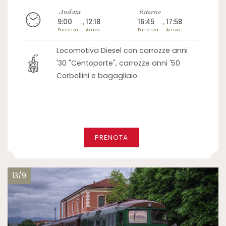
Andata
Ritorno
9:00
→
12:18
16:45
→
17:58
Partenza
Arrivo
Partenza
Arrivo
Locomotiva Diesel con carrozze anni
'30 "Centoporte", carrozze anni '50
Corbellini e bagagliaio
PRENOTA
13/9