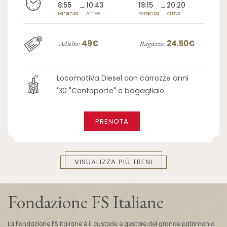
8:55
→
10:43
18:15
→
20:20
Partenza
Arrivo
Partenza
Arrivo
49€
24.50€
Adulto:
Ragazzo:
Locomotiva Diesel con carrozze anni
'30 "Centoporte" e bagagliaio
PRENOTA
VISUALIZZA PIÙ TRENI
Fondazione FS Italiane
La Fondazione FS italiane è il custode e gestore del grande patrimonio