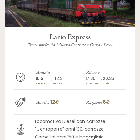
Lario Express
Treno storico da Milano Centrale a Como e Lecco
Andata
Ritorno
9:15
→
11:43
17:30
→
20:35
Partenza
Arrivo
Partenza
Arrivo
12€
6€
Adulto:
Ragazzo:
Locomotiva Diesel con carrozze
"Centoporte" anni '30, carrozze
Corbellini anni '50 e bagagliaio