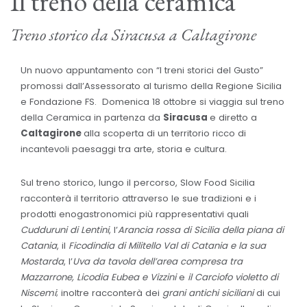
Il treno della ceramica
Treno storico da Siracusa a Caltagirone
Un nuovo appuntamento con “I treni storici del Gusto”
promossi dall’Assessorato al turismo della Regione Sicilia
e Fondazione FS. Domenica 18 ottobre si viaggia sul treno
della Ceramica in partenza da
Siracusa
e diretto a
Caltagirone
alla scoperta di un territorio ricco di
incantevoli paesaggi tra arte, storia e cultura.
Sul treno storico, lungo il percorso, Slow Food Sicilia
racconterà il territorio attraverso le sue tradizioni e i
prodotti enogastronomici più rappresentativi quali
Cudduruni di Lentini
, l’
Arancia rossa di Sicilia della piana di
Catania
, il
Ficodindia di Militello Val di Catania e la sua
Mostarda
, l’
Uva da tavola dell’area compresa tra
Mazzarrone, Licodia Eubea e Vizzini
e
il Carciofo violetto di
Niscemi
; inoltre racconterà dei
grani antichi siciliani
di cui